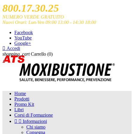
800.17.30.25
NUMERO VERDE GRATUITO
Nuovi Orari: Lun-Ven 09:00 13:00 - 14:30 18:00
Facebook
YouTube
Google+

Accedi
shopping_cart
Carrello
(0)

Home
Prodotti
Promo Kit
Libri
Corsi di Formazione


Informazioni
Chi siamo
Consegna